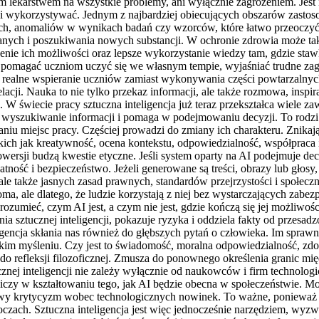
nym lekarstwem na wszystkie problemy, ani wyłącznie zagrożeniem. Jest
jać i wykorzystywać. Jednym z najbardziej obiecujących obszarów zasto
, anomaliów w wynikach badań czy wzorców, które łatwo przeoczyć p
nych i poszukiwania nowych substancji. W ochronie zdrowia może tak
szenie ich możliwości oraz lepsze wykorzystanie wiedzy tam, gdzie staw
ą pomagać uczniom uczyć się we własnym tempie, wyjaśniać trudne zag
a realne wspieranie uczniów zamiast wykonywania części powtarzalnych
acji. Nauka to nie tylko przekaz informacji, ale także rozmowa, inspi
a. W świecie pracy sztuczna inteligencja już teraz przekształca wiel
 wyszukiwanie informacji i pomaga w podejmowaniu decyzji. To rodzi u
aniu miejsc pracy. Częściej prowadzi do zmiany ich charakteru. Znikaj
akich jak kreatywność, ocena kontekstu, odpowiedzialność, współpraca 
wersji budzą kwestie etyczne. Jeśli system oparty na AI podejmuje dec
watność i bezpieczeństwo. Jeżeli generowane są treści, obrazy lub głos
le także jasnych zasad prawnych, standardów przejrzystości i społeczn
doma, ale dlatego, że ludzie korzystają z niej bez wystarczających zab
zumieć, czym AI jest, a czym nie jest, gdzie kończą się jej możliwości 
ia sztucznej inteligencji, pokazuje ryzyka i oddziela fakty od przesa
ligencja skłania nas również do głębszych pytań o człowieka. Im spr
kim myśleniu. Czy jest to świadomość, moralna odpowiedzialność, zdo
e do refleksji filozoficznej. Zmusza do ponownego określenia granic 
znej inteligencji nie zależy wyłącznie od naukowców i firm technologi
czy w kształtowaniu tego, jak AI będzie obecna w społeczeństwie. M
y krytycyzm wobec technologicznych nowinek. To ważne, ponieważ na
oczach. Sztuczna inteligencja jest więc jednocześnie narzędziem, wyzwa