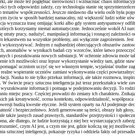
i, ale może też pogłębiać nierówności i wzmacniać chaos informacyjny
jakości tych odpowiedzi zależy, czy technologia stanie się sprzymierz
ych tematów współczesności. Jeszcze niedawno dla wielu osób była poj
nym życiu w sposób bardziej namacalny, niż większość ludzi sobie uśw
a wyznacza trasę omijając korki albo gdy system antyspamowy odfiltr
 z których korzystamy niemal automatycznie. Jednocześnie wokół AI naro
ę utraty pracy, nadużyć, manipulacji informacją i rosnącej zależności 
nym lekarstwem na wszystkie problemy, ani wyłącznie zagrożeniem. Jest
jać i wykorzystywać. Jednym z najbardziej obiecujących obszarów zasto
, anomaliów w wynikach badań czy wzorców, które łatwo przeoczyć p
nych i poszukiwania nowych substancji. W ochronie zdrowia może tak
szenie ich możliwości oraz lepsze wykorzystanie wiedzy tam, gdzie staw
ą pomagać uczniom uczyć się we własnym tempie, wyjaśniać trudne zag
a realne wspieranie uczniów zamiast wykonywania części powtarzalnych
acji. Nauka to nie tylko przekaz informacji, ale także rozmowa, inspi
a. W świecie pracy sztuczna inteligencja już teraz przekształca wiel
 wyszukiwanie informacji i pomaga w podejmowaniu decyzji. To rodzi u
aniu miejsc pracy. Częściej prowadzi do zmiany ich charakteru. Znikaj
akich jak kreatywność, ocena kontekstu, odpowiedzialność, współpraca 
wersji budzą kwestie etyczne. Jeśli system oparty na AI podejmuje dec
watność i bezpieczeństwo. Jeżeli generowane są treści, obrazy lub głos
le także jasnych zasad prawnych, standardów przejrzystości i społeczn
doma, ale dlatego, że ludzie korzystają z niej bez wystarczających zab
zumieć, czym AI jest, a czym nie jest, gdzie kończą się jej możliwości 
ia sztucznej inteligencji, pokazuje ryzyka i oddziela fakty od przesa