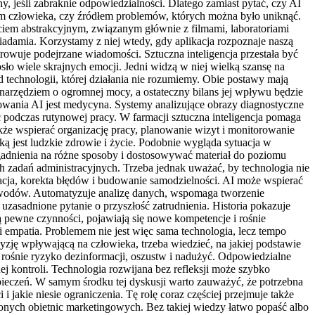
, jeśli zabraknie odpowiedzialności. Dlatego zamiast pytać, czy AI
eńcem człowieka, czy źródłem problemów, których można było uniknąć.
ęciem abstrakcyjnym, związanym głównie z filmami, laboratoriami
iadamia. Korzystamy z niej wtedy, gdy aplikacja rozpoznaje naszą
owuje podejrzane wiadomości. Sztuczna inteligencja przestała być
sło wiele skrajnych emocji. Jedni widzą w niej wielką szansę na
od technologii, której działania nie rozumiemy. Obie postawy mają
 narzędziem o ogromnej mocy, a ostateczny bilans jej wpływu będzie
sowania AI jest medycyna. Systemy analizujące obrazy diagnostyczne
odczas rutynowej pracy. W farmacji sztuczna inteligencja pomaga
że wspierać organizację pracy, planowanie wizyt i monitorowanie
ką jest ludzkie zdrowie i życie. Podobnie wygląda sytuacja w
adnienia na różne sposoby i dostosowywać materiał do poziomu
 zadań administracyjnych. Trzeba jednak uważać, by technologia nie
racja, korekta błędów i budowanie samodzielności. AI może wspierać
e zawodów. Automatyzuje analizę danych, wspomaga tworzenie
zasadnione pytanie o przyszłość zatrudnienia. Historia pokazuje
ą pewne czynności, pojawiają się nowe kompetencje i rośnie
i empatia. Problemem nie jest więc sama technologia, lecz tempo
yzję wpływającą na człowieka, trzeba wiedzieć, na jakiej podstawie
y, rośnie ryzyko dezinformacji, oszustw i nadużyć. Odpowiedzialne
ej kontroli. Technologia rozwijana bez refleksji może szybko
ezpieczeń. W samym środku tej dyskusji warto zauważyć, że potrzebna
i jakie niesie ograniczenia. Tę rolę coraz częściej przejmuje także
dzonych obietnic marketingowych. Bez takiej wiedzy łatwo popaść albo