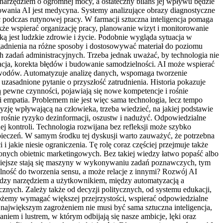
 narzędziem o ogromnej mocy, a ostateczny bilans jej wpływu będzie
sowania AI jest medycyna. Systemy analizujące obrazy diagnostyczne
odczas rutynowej pracy. W farmacji sztuczna inteligencja pomaga
że wspierać organizację pracy, planowanie wizyt i monitorowanie
ką jest ludzkie zdrowie i życie. Podobnie wygląda sytuacja w
adnienia na różne sposoby i dostosowywać materiał do poziomu
 zadań administracyjnych. Trzeba jednak uważać, by technologia nie
racja, korekta błędów i budowanie samodzielności. AI może wspierać
e zawodów. Automatyzuje analizę danych, wspomaga tworzenie
zasadnione pytanie o przyszłość zatrudnienia. Historia pokazuje
ą pewne czynności, pojawiają się nowe kompetencje i rośnie
i empatia. Problemem nie jest więc sama technologia, lecz tempo
yzję wpływającą na człowieka, trzeba wiedzieć, na jakiej podstawie
y, rośnie ryzyko dezinformacji, oszustw i nadużyć. Odpowiedzialne
ej kontroli. Technologia rozwijana bez refleksji może szybko
ezpieczeń. W samym środku tej dyskusji warto zauważyć, że potrzebna
i jakie niesie ograniczenia. Tę rolę coraz częściej przejmuje także
dzonych obietnic marketingowych. Bez takiej wiedzy łatwo popaść albo
awniejsze stają się maszyny w wykonywaniu zadań poznawczych, tym
lność do tworzenia sensu, a może relacje z innymi? Rozwój AI
między narzędziem a użytkownikiem, między automatyzacją a
cznych. Zależy także od decyzji politycznych, od systemu edukacji,
ożemy wymagać większej przejrzystości, wspierać odpowiedzialne
jwiększym zagrożeniem nie musi być sama sztuczna inteligencja,
niem i lustrem, w którym odbijają się nasze ambicje, lęki oraz