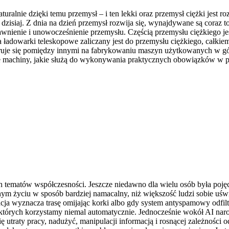
uralnie dzięki temu przemysł – i ten lekki oraz przemysł ciężki jest r
 dzisiaj. Z dnia na dzień przemysł rozwija się, wynajdywane są coraz t
wnienie i unowocześnienie przemysłu. Częścią przemysłu ciężkiego j
dowarki teleskopowe zaliczany jest do przemysłu ciężkiego, całkiem
ruje się pomiędzy innymi na fabrykowaniu maszyn użytkowanych w gór
 machiny, jakie służą do wykonywania praktycznych obowiązków w pr
ych tematów współczesności. Jeszcze niedawno dla wielu osób była poj
nym życiu w sposób bardziej namacalny, niż większość ludzi sobie uśw
a wyznacza trasę omijając korki albo gdy system antyspamowy odfiltr
 z których korzystamy niemal automatycznie. Jednocześnie wokół AI naro
ę utraty pracy, nadużyć, manipulacji informacją i rosnącej zależności 