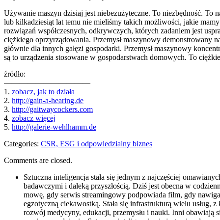
Używanie maszyn dzisiaj jest niebezużyteczne. To niezbędność. To nat
lub kilkadziesiąt lat temu nie mieliśmy takich możliwości, jakie mamy
rozwiązań współczesnych, odkrywczych, których zadaniem jest uspra
ciężkiego oprzyrządowania. Przemysł maszynowy demonstrowany na ła
głównie dla innych gałęzi gospodarki. Przemysł maszynowy koncent
są to urządzenia stosowane w gospodarstwach domowych. To ciężkie
źródło:
———————————
1.
zobacz, jak to działa
2.
http://gain-a-hearing.de
3.
http://gaitwaycockers.com
4.
zobacz więcej
5.
http://galerie-wehlhamm.de
Categories:
CSR, ESG i odpowiedzialny biznes
Comments are closed.
Sztuczna inteligencja stała się jednym z najczęściej omawian
badawczymi i daleką przyszłością. Dziś jest obecna w codzien
mowę, gdy serwis streamingowy podpowiada film, gdy nawigacj
egzotyczną ciekawostką. Stała się infrastrukturą wielu usług,
rozwój medycyny, edukacji, przemysłu i nauki. Inni obawiają si