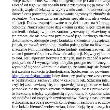
swoje uzasadnienie. Sztuczna inteligencja nie jest ani cudow
zależeć od tego, w jaki sposób ludzie zdecydują się ją rozwi
potrafią wspierać lekarzy w wykrywaniu zmian nowotworowych
skracać czas potrzebny do analizowania ogromnych zbiorów da
pacjentów. Nie oznacza to zastąpienia specjalistów, ale zwięk
edukacji. Dobrze zaprojektowane narzędzia oparte na AI mog
odbiorcy. Nauczyciel może dzięki temu zyskać więcej czasu n
zamieniła edukacji w proces zautomatyzowany i pozbawiony rel
ten proces, ale nie powinna przejmować jego ludzkiego rdzeni
dokumentów, obsługuje część kontaktu z klientem, przyspiesza
jednak, że rozwój technologii rzadko polega tylko na likwidow
znaczenie tych umiejętności, które trudniej zautomatyzować, t
zmian i gotowość społeczeństwa do adaptacji. Najwięcej kontro
to robi. Jeśli algorytm korzysta z danych, należy zadbać o pry
podejście do AI wymaga więc nie tylko postępu technicznego, a
wymknąć się spod kontroli nie dlatego, że sama staje się świa
jest rzetelna edukacja technologiczna. Społeczeństwo powinno ro
blog dla profesjonalistów
który tłumaczy praktyczne zastosowan
w bezkrytyczny zachwyt, albo w całkowity lęk. Sztuczna inte
częściej zastanawiamy się, co naprawdę jest wyjątkowe w ludz
paradoksalnie nie tylko zmienia technologię, ale też prowokuj
twórczością, między wydajnością a godnością. Przyszłość sztuc
od mediów i od zwykłych użytkowników. Każdy z nas uczestni
wdrożenia, uczyć się nowych kompetencji i zachowywać zdrow
lecz ludzka bierność wobec zmian, które dzieją się na naszych 