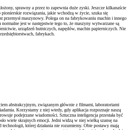
ozłożony, sprawny a przez to zapewnia duże zyski. Jeszcze kilkanaście
o pionierskie rozwiązania, jakie wchodzą w życie, szuka się
est przemysł maszynowy. Polega on na fabrykowaniu machin i innego
 normalne jest w następstwie tego to, że maszyny wytwarzane są
nictwie, urządzeń hutniczych, napędów, machin papierniczych. Nie
zedsiębiorstwach, fabrykach.
ęciem abstrakcyjnym, związanym głównie z filmami, laboratoriami
iadamia. Korzystamy z niej wtedy, gdy aplikacja rozpoznaje naszą
owuje podejrzane wiadomości. Sztuczna inteligencja przestała być
sło wiele skrajnych emocji. Jedni widzą w niej wielką szansę na
od technologii, której działania nie rozumiemy. Obie postawy mają