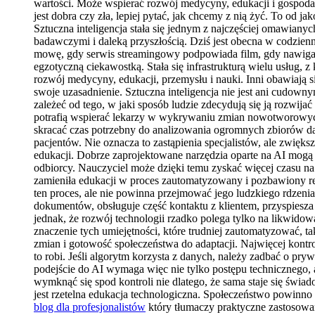
wartości. Może wspierać rozwój medycyny, edukacji i gospodark
jest dobra czy zła, lepiej pytać, jak chcemy z nią żyć. To od 
Sztuczna inteligencja stała się jednym z najczęściej omawian
badawczymi i daleką przyszłością. Dziś jest obecna w codzien
mowę, gdy serwis streamingowy podpowiada film, gdy nawigacj
egzotyczną ciekawostką. Stała się infrastrukturą wielu usług,
rozwój medycyny, edukacji, przemysłu i nauki. Inni obawiają si
swoje uzasadnienie. Sztuczna inteligencja nie jest ani cudow
zależeć od tego, w jaki sposób ludzie zdecydują się ją rozwi
potrafią wspierać lekarzy w wykrywaniu zmian nowotworowych
skracać czas potrzebny do analizowania ogromnych zbiorów da
pacjentów. Nie oznacza to zastąpienia specjalistów, ale zwięk
edukacji. Dobrze zaprojektowane narzędzia oparte na AI mog
odbiorcy. Nauczyciel może dzięki temu zyskać więcej czasu n
zamieniła edukacji w proces zautomatyzowany i pozbawiony rel
ten proces, ale nie powinna przejmować jego ludzkiego rdzeni
dokumentów, obsługuje część kontaktu z klientem, przyspiesza
jednak, że rozwój technologii rzadko polega tylko na likwidow
znaczenie tych umiejętności, które trudniej zautomatyzować, t
zmian i gotowość społeczeństwa do adaptacji. Najwięcej kontro
to robi. Jeśli algorytm korzysta z danych, należy zadbać o pry
podejście do AI wymaga więc nie tylko postępu technicznego, a
wymknąć się spod kontroli nie dlatego, że sama staje się świa
jest rzetelna edukacja technologiczna. Społeczeństwo powinno ro
blog dla profesjonalistów
który tłumaczy praktyczne zastosowan